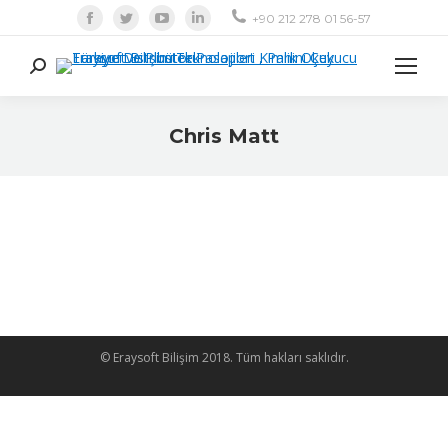
Facebook
Twitter
Youtube
Linkedin
+90 212 278 01 56-57
Ara:
Chris Matt
© Eraysoft Bilişim 2018. Tüm hakları saklıdır.