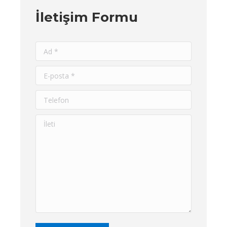
İletişim Formu
Ad *
E-posta *
Telefon
İleti