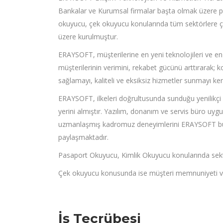
Bankalar ve Kurumsal firmalar başta olmak üzere p
okuyucu, çek okuyucu konularında tüm sektörlere çe
üzere kurulmuştur.
ERAYSOFT, müşterilerine en yeni teknolojileri ve e
müşterilerinin verimini, rekabet gücünü arttırarak;
sağlamayı, kaliteli ve eksiksiz hizmetler sunmayı ken
ERAYSOFT, ilkeleri doğrultusunda sunduğu yenilikçi 
yerini almıştır. Yazılım, donanım ve servis büro uyg
uzmanlaşmış kadromuz deneyimlerini ERAYSOFT bün
paylaşmaktadır.
Pasaport Okuyucu, Kimlik Okuyucu konularında sektö
Çek okuyucu konusunda ise müşteri memnuniyeti ve 
İş Tecrübesi