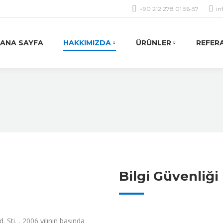
+90 212 278 01 56-57
in
ANA SAYFA
HAKKIMIZDA
ÜRÜNLER
REFER
Bilgi Güvenliği
 Şti. , 2006 yılının başında