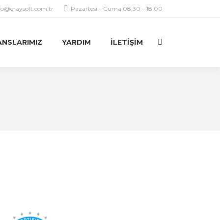
fo@eraysoft.com.tr
Pazartesi – Cuma 08:30 – 18:00
ANSLARIMIZ
YARDIM
İLETIŞIM
Ara: