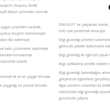
asaport okuyucu, kimlik
şitli bilişim çözümleri sunmak
ERAYSOFT ve çalışanları olarak, iş
n uygun çözümleri sunarak,
türlü riski yönetmek amacıyla;
 koşulsuz müşteri memnuniyeti
dine ilke edinmiştir.
Bilgi güvenliği yönetim sistemim
getirecek şekilde dokümante edilme
ve kalıcı çözümlerle sektördeki
ulamaları konularında
Bilgi güvenliği ile ilgili tüm ya
yesinde sizlerle
Bilgi varlıklarına yönelik riskleri
Bilgi güvenliği farkındalığını artı
ründe ilk ve en yaygın firmadır.
geliştirecek eğitimlerin gerçekleş
yaygınlığı en yüksek firmadır.
diğer yönetim sistemleri ile birli
sektöründe bilgi güvenliği açısı
gücümüzle çalışırız.