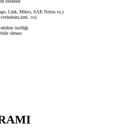
mlı ekranlar
go, Link, Mikro, SAP, Netsis vs.)
,veritabanı,xml. .vs)
yabilme özelliği
bilir olması
GRAMI